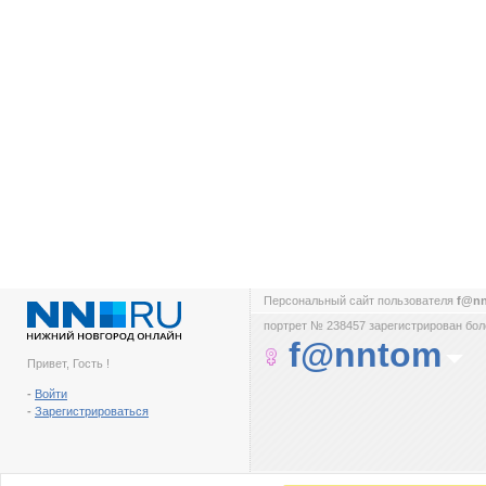
Персональный сайт пользователя
f@n
портрет № 238457 зарегистрирован боле
f@nntom
Привет, Гость !
-
Войти
-
Зарегистрироваться