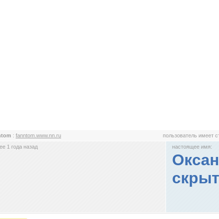
ntom
:
fanntom.www.nn.ru
пользователь имеет 
е 1 года назад
настоящее имя:
Оксан
скрыт