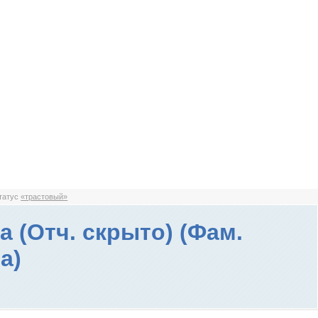
статус
«трастовый»
а (Отч. скрыто) (Фам.
а)