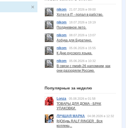
nikom
21.07.2026 в 09:00
Хотел в IT - попал в рабство.
nikom
18.07.2026 в 19:19
Полдневное лето.
nikom
08.07.2026 в 13:07
Азбука для Буратино.
nikom
05.06.2026 в 15:55
К Дню русского языка.
nikom
05.06.2026 в 10:32
В связи с пмэф-26 напомним, как
они раззоряли Россию.
Популярные за неделю
Lonza
05.08.2026 в 01:58
ТОВАРЫ ДЛЯ ДОМА - БРАК
УПАКОВКИ.
ЛУЧШАЯ МАРКА
04.08.2026 в 12:32
[b]Обувь RALF RINGER . Вся
коллекц...