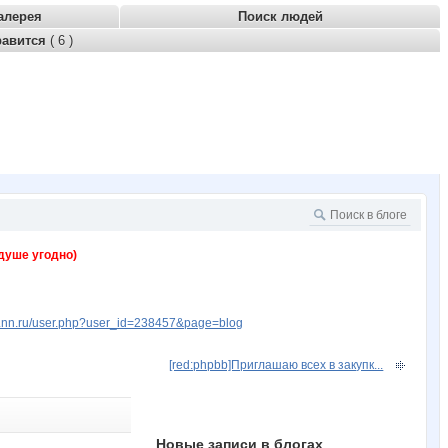
алерея
Поиск людей
равится
( 6 )
душе угодно)
w.nn.ru/user.php?user_id=238457&page=blog
[red:phpbb]Приглашаю всех в закупк...
Новые записи в блогах