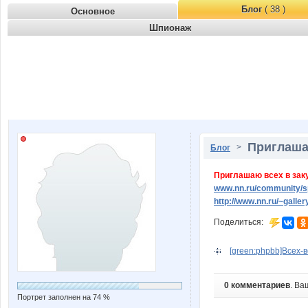
Блог
( 38 )
Основное
Шпионаж
Приглаша
>
Блог
Приглашаю всех в зак
www.nn.ru/community/sp
http://www.nn.ru/~gall
Поделиться:
[green:phpbb]Всех-в
0 комментариев
. Ва
Портрет заполнен на 74 %