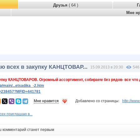
Друзья
( 64 )
Г
Мне н
ю всех в закупку КАНЦТОВАР...
15.09.2013 в 20:30
546
упку КАНЦТОВАРОВ. Огромный ассортимент, собираем без рядов- все что 
/main/...etsadika_-2.htm
ery238457?MFID=441781
Мне нравится
Добавлено со страницы:
http://ww
сех приглашаю в...
ш комментарий станет первым