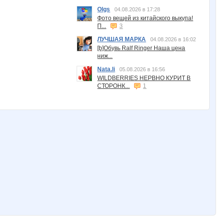
Olgs
04.08.2026 в 17:28
Фото вещей из китайского выкупа!
П...
3
ЛУЧШАЯ МАРКА
04.08.2026 в 16:02
[b]Обувь Ralf Ringer Наша цена
ниж...
Nata.li
05.08.2026 в 16:56
WILDBERRIES НЕРВНО КУРИТ В
СТОРОНК...
1