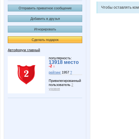
Чтобы оставлять ко
Отправить приватное сообщение
Добавить в друзья
Игнорировать
Сделать подарок
Автофорум главный
популярность:
13918 место
-2 ↓
рейтинг
1957
?
Привилегированный
пользователь
2
уровня