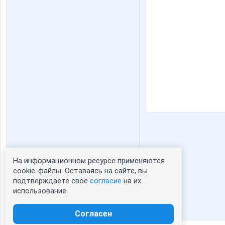
На информационном ресурсе применяются
Статистика портрета:
cookie-файлы. Оставаясь на сайте, вы
подтверждаете свое
согласие
на их
сейчас просматривают портрет - 0
использование.
зарегистрированные пользователи
посетившие портрет за 7 дней - 0
Согласен